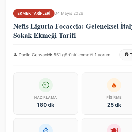
04 Mayıs 2026
EKMEK TARIFLERI
Nefis Liguria Focaccia: Geleneksel İta
Sokak Ekmeği Tarifi
👤 Danilo Geovani
👁 551 görüntülenme
💬 1 yorum
🖨 Y
⏲
🔥
HAZIRLAMA
PIŞIRME
180 dk
25 dk
⌚
🍽