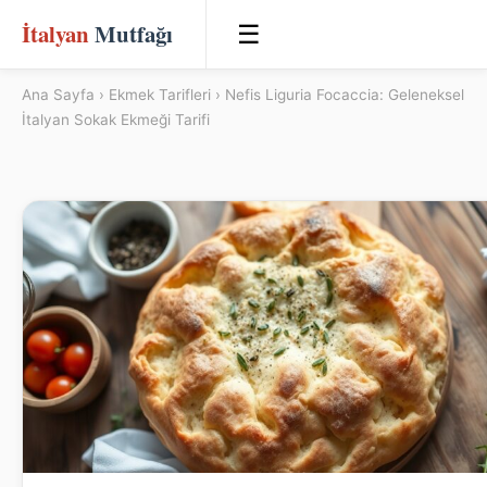
İtalyan
Mutfağı
☰
Ana Sayfa
›
Ekmek Tarifleri
› Nefis Liguria Focaccia: Geleneksel
İtalyan Sokak Ekmeği Tarifi