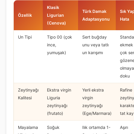
Klasik
Türk Damak
Sık Ya
Özellik
Ligurian
Adaptasyonu
Hata
(Cenova)
Un Tipi
Tipo 00 (çok
Sert buğday
Standa
ince,
unu veya tatlı
ekmek 
yumuşak)
un karışımı
çok ser
gözene
olmay
doku
Zeytinyağı
Ekstra virgin
Yerli ekstra
Rafine
Kalitesi
Liguria
virgin
zeytiny
zeytinyağı
zeytinyağı
karakte
(frutato)
(Ege/Marmara)
tat kay
Mayalama
Soğuk
Ilık ortamda 1-
Aşırı