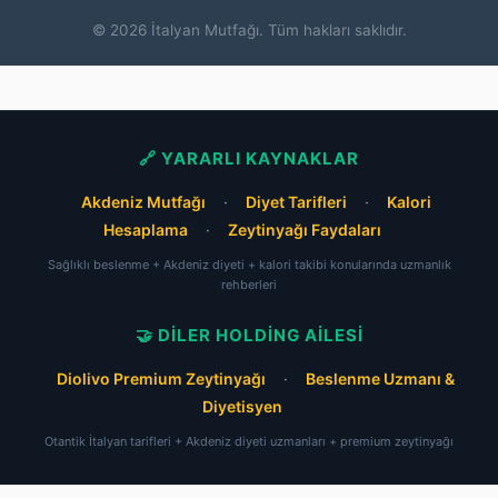
© 2026 İtalyan Mutfağı. Tüm hakları saklıdır.
🔗 YARARLI KAYNAKLAR
Akdeniz Mutfağı
·
Diyet Tarifleri
·
Kalori
Hesaplama
·
Zeytinyağı Faydaları
Sağlıklı beslenme + Akdeniz diyeti + kalori takibi konularında uzmanlık
rehberleri
🤝 DILER HOLDING AILESI
Diolivo Premium Zeytinyağı
·
Beslenme Uzmanı &
Diyetisyen
Otantik İtalyan tarifleri + Akdeniz diyeti uzmanları + premium zeytinyağı