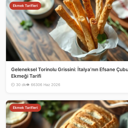
Ekmek Tarifleri
Geleneksel Torinolu Grissini: İtalya’nın Efsane Çub
Ekmeği Tarifi
⏲ 30 dk
👁 663
06 Haz 2026
Ekmek Tarifleri