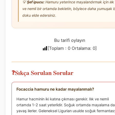
💡
Şef ipucu:
Hamuru yeterince mayalandırmak için ılık
ve nemli bir ortamda bekletin, böylece daha yumuşak b
doku elde edersiniz.
Bu tarifi oylayın
[Toplam :
0
Ortalama:
0
]
Sıkça Sorulan Sorular
Focaccia hamuru ne kadar mayalanmalı?
Hamur hacminin iki katına çıkması gerekir. Ilık ve nemli
ortamda 1-2 saat yeterlidir. Soğuk ortamda mayalama d
yavaş ilerler. Geleneksel Ligurian usulde soğuk fermanta