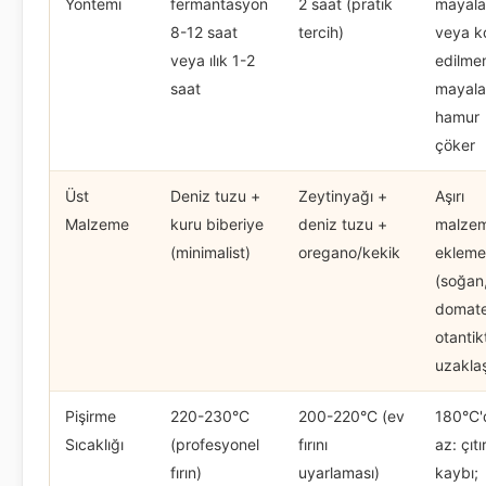
Yöntemi
fermantasyon
2 saat (pratik
mayal
8-12 saat
tercih)
veya k
veya ılık 1-2
edilme
saat
mayal
hamur
çöker
Üst
Deniz tuzu +
Zeytinyağı +
Aşırı
Malzeme
kuru biberiye
deniz tuzu +
malze
(minimalist)
oregano/kekik
ekleme
(soğan
domate
otantik
uzakla
Pişirme
220-230°C
200-220°C (ev
180°C'
Sıcaklığı
(profesyonel
fırını
az: çıtır
fırın)
uyarlaması)
kaybı;