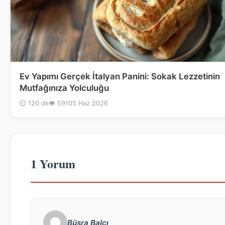
Ev Yapımı Gerçek İtalyan Panini: Sokak Lezzetinin
Mutfağınıza Yolculuğu
⏲ 120 dk
👁 591
05 Haz 2026
1 Yorum
Büşra Balcı