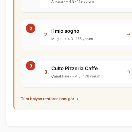
Ankara · ⭐ 4.8 · 119 yorum
il mio sogno
→
2.
Muğla · ⭐ 4.3 · 155 yorum
Culto Pizzeria Caffe
→
3.
Çanakkale · ⭐ 4.8 · 176 yorum
Tüm İtalyan restoranlarını gör →