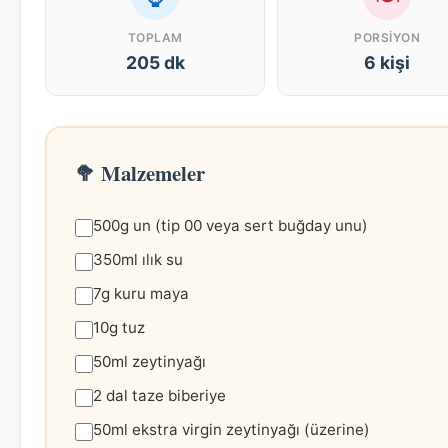
TOPLAM
PORSIYON
205 dk
6 kişi
🥦 Malzemeler
500g un (tip 00 veya sert buğday unu)
350ml ılık su
7g kuru maya
10g tuz
50ml zeytinyağı
2 dal taze biberiye
50ml ekstra virgin zeytinyağı (üzerine)