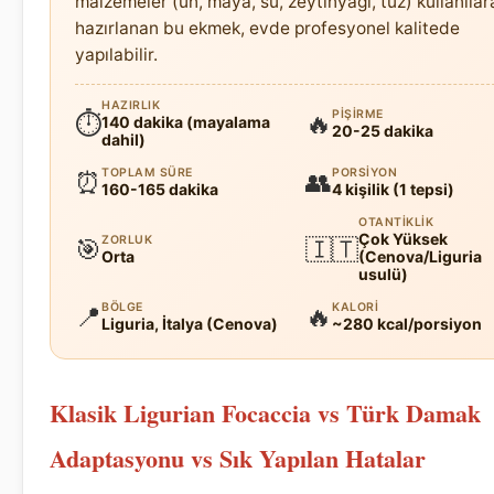
malzemeler (un, maya, su, zeytinyağı, tuz) kullanılar
hazırlanan bu ekmek, evde profesyonel kalitede
yapılabilir.
HAZIRLIK
PIŞIRME
⏱
🔥
140 dakika (mayalama
20-25 dakika
dahil)
TOPLAM SÜRE
PORSIYON
⏰
👥
160-165 dakika
4 kişilik (1 tepsi)
OTANTIKLIK
Çok Yüksek
ZORLUK
🎯
🇮🇹
Orta
(Cenova/Liguria
usulü)
BÖLGE
KALORI
📍
🔥
Liguria, İtalya (Cenova)
~280 kcal/porsiyon
Klasik Ligurian Focaccia vs Türk Damak
Adaptasyonu vs Sık Yapılan Hatalar