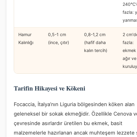
240°C'
fazla: 
yanmas
Hamur
0,5-1 cm
0,8-1,2 cm
2 cm'd
Kalınlığı
(ince, çıtır)
(hafif daha
fazla:
kalın tercih)
ekmek 
ağır ve
kurulu
Tarifin Hikayesi ve Kökeni
Focaccia, İtalya’nın Liguria bölgesinden köken alan
geleneksel bir sokak ekmeğidir. Özellikle Cenova v
çevresinde asırlardır üretilen bu ekmek, basit
malzemelerle hazırlanan ancak muhteşem lezzete 