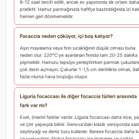
8-12 saat tercih edilir, ancak ev yapımında ılık ortam dah
pratiktir. Hamur parmağınızla hafifçe bastırıldığında izi kal
hemen geri dönmemelidir.
Focaccia neden çöküyor, içi boş kalıyor?
Aşırı mayalama veya fırın sıcaklığının düşük olması buna
neden olur. 220°C'ye ayarlanan fırında tam 20-25 dakika
pişmelidir. Hamuru tepsiye yerleştirirken parmak çukurları
çok derin açmayın. Çukurlar 1-1,5 cm derinlikte olmalı, da
fazla olursa hava boşluğu oluşur.
Liguria focaccası ile diğer focaccia türleri arasında
fark var mı?
Evet, önemli farklar vardır. Liguria focaccası daha ince, ya
ve çıtır yapısıyla bilinir. Genova'daki klasik versiyonda sa
zeytinyağı ve deniz tuzu kullanılır. Barese focaccia daha ka
ve yumuşaktır. Sicilya focaccası ise domates ve soğan