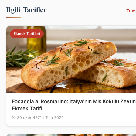
Ilgili Tarifler
Tum
Ekmek Tarifleri
Focaccia al Rosmarino: İtalya’nın Mis Kokulu Zeytin
Ekmek Tarifi
⏲ 30 dk
👁 437
14 Tem 2026