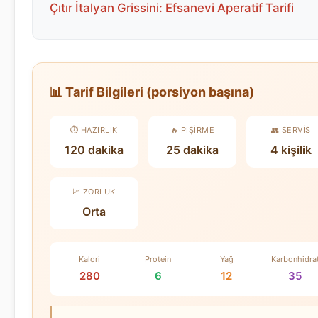
Çıtır İtalyan Grissini: Efsanevi Aperatif Tarifi
📊 Tarif Bilgileri (porsiyon başına)
⏱️ HAZIRLIK
🔥 PIŞIRME
👥 SERVIS
120 dakika
25 dakika
4 kişilik
📈 ZORLUK
Orta
Kalori
Protein
Yağ
Karbonhidra
280
6
12
35