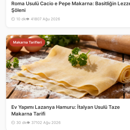
Roma Usulü Cacio e Pepe Makarna: Basitliğin Lezz
Şöleni
⏲ 10 dk
👁 418
07 Ağu 2026
Makarna Tarifleri
Ev Yapımı Lazanya Hamuru: İtalyan Usulü Taze
Makarna Tarifi
⏲ 30 dk
👁 371
02 Ağu 2026