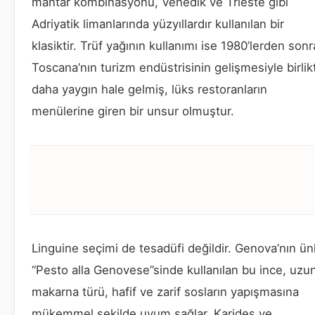
mantar kombinasyonu, Venedik ve Trieste gibi
Adriyatik limanlarında yüzyıllardır kullanılan bir
klasiktir. Trüf yağının kullanımı ise 1980’lerden sonr
Toscana’nın turizm endüstrisinin gelişmesiyle birlik
daha yaygın hale gelmiş, lüks restoranların
menülerine giren bir unsur olmuştur.
Linguine seçimi de tesadüfi değildir. Genova’nın ün
“Pesto alla Genovese”sinde kullanılan bu ince, uzu
makarna türü, hafif ve zarif sosların yapışmasına
mükemmel şekilde uyum sağlar. Karides ve