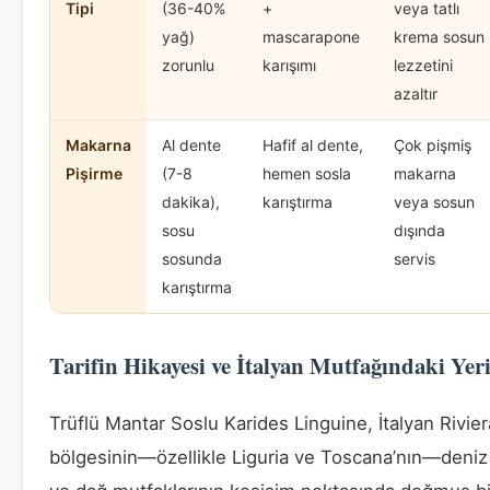
Tipi
(36-40%
+
veya tatlı
yağ)
mascarapone
krema sosun
zorunlu
karışımı
lezzetini
azaltır
Makarna
Al dente
Hafif al dente,
Çok pişmiş
Pişirme
(7-8
hemen sosla
makarna
dakika),
karıştırma
veya sosun
sosu
dışında
sosunda
servis
karıştırma
Tarifin Hikayesi ve İtalyan Mutfağındaki Yer
Trüflü Mantar Soslu Karides Linguine, İtalyan Rivier
bölgesinin—özellikle Liguria ve Toscana’nın—deniz