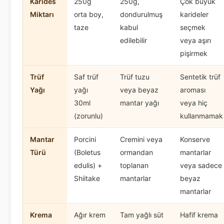
Karides
250g
250g,
Çok büyük
Miktarı
orta boy,
dondurulmuş
karideler
taze
kabul
seçmek
edilebilir
veya aşırı
pişirmek
Trüf
Saf trüf
Trüf tuzu
Sentetik trüf
Yağı
yağı
veya beyaz
aroması
30ml
mantar yağı
veya hiç
(zorunlu)
kullanmamak
Mantar
Porcini
Cremini veya
Konserve
Türü
(Boletus
ormandan
mantarlar
edulis) +
toplanan
veya sadece
Shiitake
mantarlar
beyaz
mantarlar
Krema
Ağır krem
Tam yağlı süt
Hafif krema