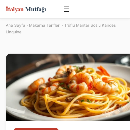
İtalyan
Mutfağı
☰
Ana Sayfa
›
Makarna Tarifleri
› Trüflü Mantar Soslu Karides
Linguine