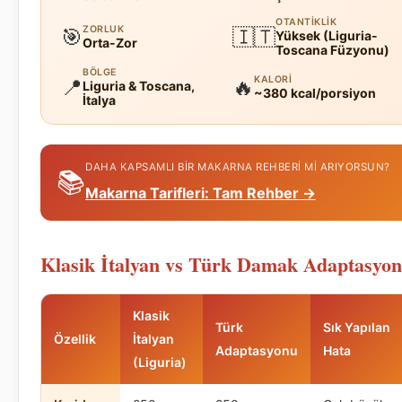
OTANTIKLIK
ZORLUK
🎯
🇮🇹
Yüksek (Liguria-
Orta-Zor
Toscana Füzyonu)
BÖLGE
KALORI
📍
🔥
Liguria & Toscana,
~380 kcal/porsiyon
İtalya
DAHA KAPSAMLI BIR MAKARNA REHBERI MI ARIYORSUN?
📚
Makarna Tarifleri: Tam Rehber →
Klasik İtalyan vs Türk Damak Adaptasyo
Klasik
Türk
Sık Yapılan
Özellik
İtalyan
Adaptasyonu
Hata
(Liguria)