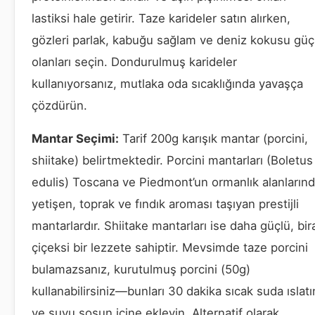
lastiksi hale getirir. Taze karideler satın alırken,
gözleri parlak, kabuğu sağlam ve deniz kokusu güç
olanları seçin. Dondurulmuş karideler
kullanıyorsanız, mutlaka oda sıcaklığında yavaşça
çözdürün.
Mantar Seçimi:
Tarif 200g karışık mantar (porcini,
shiitake) belirtmektedir. Porcini mantarları (Boletus
edulis) Toscana ve Piedmont’un ormanlık alanların
yetişen, toprak ve fındık aroması taşıyan prestijli
mantarlardır. Shiitake mantarları ise daha güçlü, bir
çiçeksi bir lezzete sahiptir. Mevsimde taze porcini
bulamazsanız, kurutulmuş porcini (50g)
kullanabilirsiniz—bunları 30 dakika sıcak suda ıslatı
ve suyu sosun içine ekleyin. Alternatif olarak,