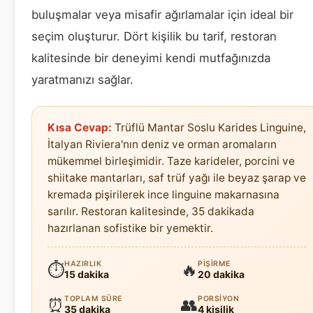
buluşmalar veya misafir ağırlamalar için ideal bir
seçim oluşturur. Dört kişilik bu tarif, restoran
kalitesinde bir deneyimi kendi mutfağınızda
yaratmanızı sağlar.
Kısa Cevap:
Trüflü Mantar Soslu Karides Linguine,
İtalyan Riviera'nın deniz ve orman aromaların
mükemmel birleşimidir. Taze karideler, porcini ve
shiitake mantarları, saf trüf yağı ile beyaz şarap ve
kremada pişirilerek ince linguine makarnasına
sarılır. Restoran kalitesinde, 35 dakikada
hazırlanan sofistike bir yemektir.
HAZIRLIK
PIŞIRME
⏱
🔥
15 dakika
20 dakika
TOPLAM SÜRE
PORSIYON
⏰
👥
35 dakika
4 kişilik