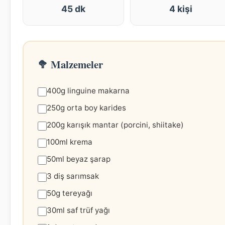
45 dk
4 kişi
🥦 Malzemeler
400g linguine makarna
250g orta boy karides
200g karışık mantar (porcini, shiitake)
100ml krema
50ml beyaz şarap
3 diş sarımsak
50g tereyağı
30ml saf trüf yağı