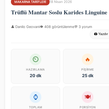
18 Nisan 2026
MAKARNA TARIFLERI
Trüflü Mantar Soslu Karides Linguine
👤 Danilo Geovani
👁 408 görüntülenme
💬 3 yorum
🖨 Yazdır
⏲
🔥
HAZIRLAMA
PIŞIRME
20 dk
25 dk
⌚
🍽
TOPLAM
PORSIYON