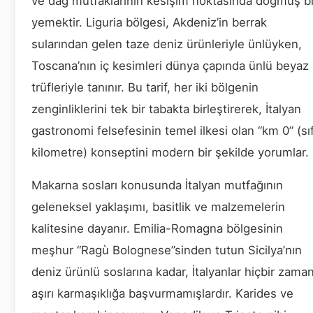
ve dağ mutfaklarının kesişim noktasında doğmuş bi
yemektir. Liguria bölgesi, Akdeniz’in berrak
sularından gelen taze deniz ürünleriyle ünlüyken,
Toscana’nın iç kesimleri dünya çapında ünlü beyaz
trüfleriyle tanınır. Bu tarif, her iki bölgenin
zenginliklerini tek bir tabakta birleştirerek, İtalyan
gastronomi felsefesinin temel ilkesi olan “km 0” (sıf
kilometre) konseptini modern bir şekilde yorumlar.
Makarna sosları konusunda İtalyan mutfağının
geleneksel yaklaşımı, basitlik ve malzemelerin
kalitesine dayanır. Emilia-Romagna bölgesinin
meşhur “Ragù Bolognese”sinden tutun Sicilya’nın
deniz ürünlü soslarına kadar, İtalyanlar hiçbir zama
aşırı karmaşıklığa başvurmamışlardır. Karides ve