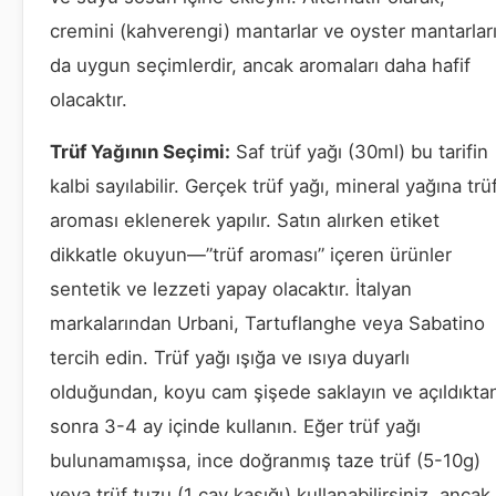
cremini (kahverengi) mantarlar ve oyster mantarlar
da uygun seçimlerdir, ancak aromaları daha hafif
olacaktır.
Trüf Yağının Seçimi:
Saf trüf yağı (30ml) bu tarifin
kalbi sayılabilir. Gerçek trüf yağı, mineral yağına trü
aroması eklenerek yapılır. Satın alırken etiket
dikkatle okuyun—”trüf aroması” içeren ürünler
sentetik ve lezzeti yapay olacaktır. İtalyan
markalarından Urbani, Tartuflanghe veya Sabatino
tercih edin. Trüf yağı ışığa ve ısıya duyarlı
olduğundan, koyu cam şişede saklayın ve açıldıkta
sonra 3-4 ay içinde kullanın. Eğer trüf yağı
bulunamamışsa, ince doğranmış taze trüf (5-10g)
veya trüf tuzu (1 çay kaşığı) kullanabilirsiniz, ancak